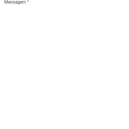
Mensagem
Enviar
info@renanchaves.com